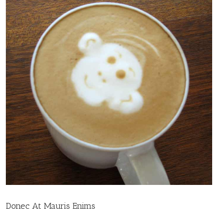
Donec At Mauris Enims